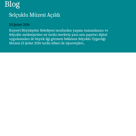
Blog
Selçuklu Müzesi Açıldı
20 Şubat 2014
Kayseri Büyükşehir Belediyesi tarafından yapımı tamamlanan ve
Selçuklu medeniyetine ait tarihi eserlerin yanı sıra şaşırtıcı dijital
uygulamaları ile büyük ilgi görmesi beklenen Selçuklu Uygarlığı
Müzesi 21 Şubat 2014 tarihi itibari ile ziyaretçileri...