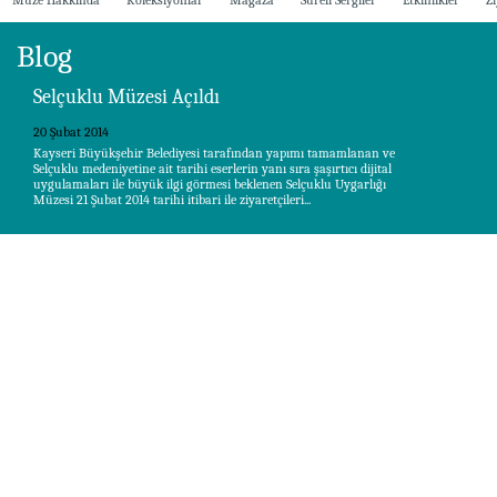
Müze Hakkında
Koleksiyonlar
Mağaza
Süreli Sergiler
Etkinlikler
Zi
Blog
Selçuklu Müzesi Açıldı
20 Şubat 2014
Kayseri Büyükşehir Belediyesi tarafından yapımı tamamlanan ve
Selçuklu medeniyetine ait tarihi eserlerin yanı sıra şaşırtıcı dijital
uygulamaları ile büyük ilgi görmesi beklenen Selçuklu Uygarlığı
Müzesi 21 Şubat 2014 tarihi itibari ile ziyaretçileri...