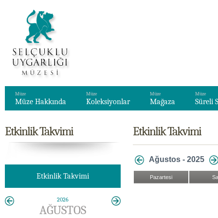
Müze
Müze
Müze
Müze
Müze Hakkında
Koleksiyonlar
Mağaza
Süreli 
Etkinlik Takvimi
Etkinlik Takvimi
Ağustos - 2025
Etkinlik Takvimi
Pazartesi
Sa
2026
AĞUSTOS